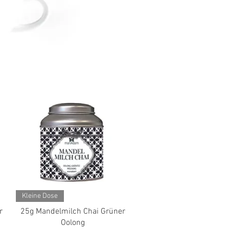
Schnellansicht
Kleine Dose
r
25g Mandelmilch Chai Grüner
Oolong