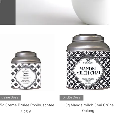
n
Schnellansicht
Schnellansicht
Kleine Dose
Große Dose
5g Creme Brulee Rooibuschtee
110g Mandelmilch Chai Grüne
Oolong
Preis
6,95 €