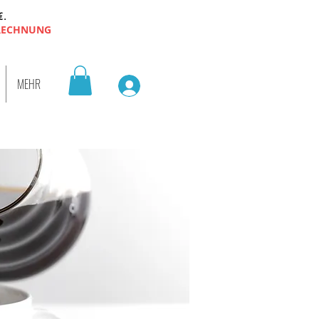
€.
 RECHNUNG
MEHR