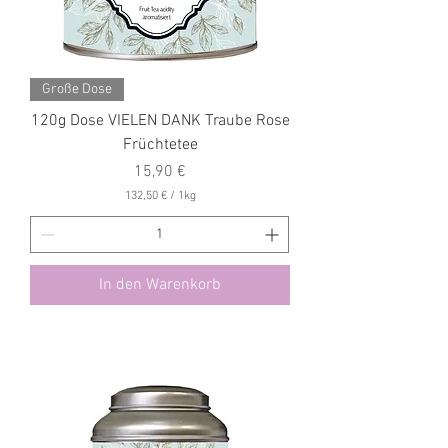
m
m
Große Dose
120g Dose VIELEN DANK Traube Rose
Früchtetee
Preis
15,90 €
132,50 €
/
1kg
1
3
2
,
5
In den Warenkorb
0
€
p
r
o
1
K
i
l