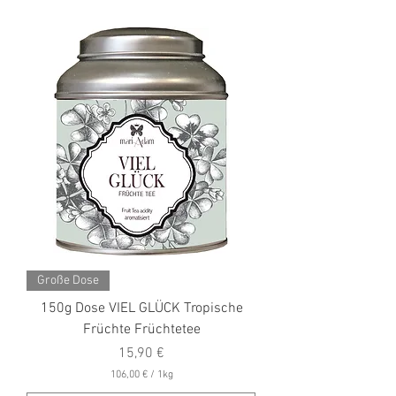
Große Dose
150g Dose VIEL GLÜCK Tropische
Früchte Früchtetee
Preis
15,90 €
106,00 €
/
1kg
1