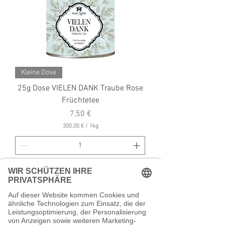
o
g
r
a
m
m
Kleine Dose
25g Dose VIELEN DANK Traube Rose
Früchtetee
Preis
7,50 €
300,00 €
/
1kg
3
0
0
,
0
In den Warenkorb
0
€
p
r
o
1