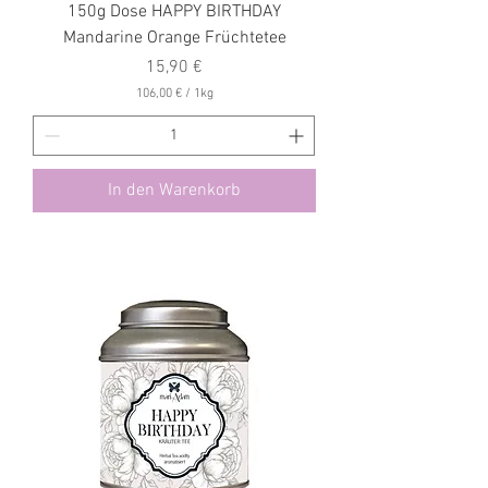
150g Dose HAPPY BIRTHDAY
Mandarine Orange Früchtetee
Preis
15,90 €
106,00 €
/
1kg
1
0
6
,
0
In den Warenkorb
0
€
p
r
o
1
K
i
l
o
g
r
a
m
m