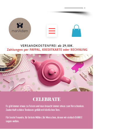
Zum
Händlershop
VERSANDKOSTENFREI ab 29,00€.
Zahlungen per PAYPAL, KREDITKARTE oder RECHNUNG
CELEBRATE
Es gibt immer etwas zu Feiern und man braucht immer etwas zum Verschenken.
Zauberhaft schöne Teedosen gefüllt mit köstlichen Tees.
Für beste Freunde, für liebste Mütter, für Menschen, denen wir einfach DANKE
sagen wollen.