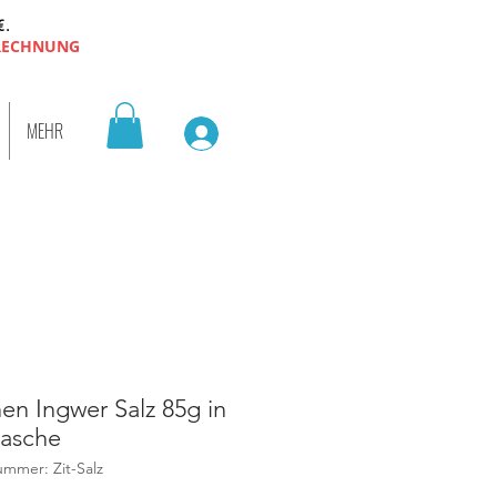
€.
 RECHNUNG
MEHR
nen Ingwer Salz 85g in
lasche
ummer: Zit-Salz