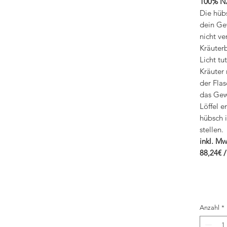
100% N
Die hüb
dein Ge
nicht ve
Kräuter
Licht t
Kräuter
der Flas
das Gew
Löffel e
hübsch i
stellen.
inkl. Mw
88,24€ /
Anzahl
*