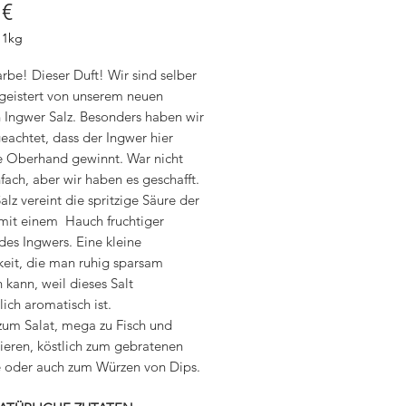
Preis
 €
/
1kg
rbe! Dieser Duft! Wir sind selber
egeistert von unserem neuen
mm
n Ingwer Salz. Besonders haben wir
eachtet, dass der Ingwer hier
ie Oberhand gewinnt. War nicht
fach, aber wir haben es geschafft.
alz vereint die spritzige Säure der
 mit einem Hauch fruchtiger
des Ingwers. Eine kleine
keit, die man ruhig sparsam
 kann, weil dieses Salt
ich aromatisch ist.
 zum Salat, mega zu Fisch und
ieren, köstlich zum gebratenen
oder auch zum Würzen von Dips.