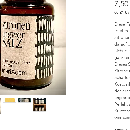
7,50
88,24 €
88,24 €
pro
Diese Fa
1
total b
Kilogra
Zitrone
darauf g
nicht d
ganz ein
Dieses S
Zitrone
Schärfe 
Kostbar
dosieren
unglaubl
Perfekt
Krustent
Gemüse 