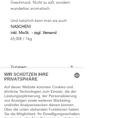
Geschmack. Nicht zu süß, sondern
wunderbar aromatisch.
Und natürlich kann man sie auch
NASCHEN!
inkl. MwSt. - zzgl. Versand
65,00€ / 1kg
Zutaten:
Zucker, Glukosesirup, Gelatine, Wasser,
Versandkosten
Aroma, färbendes Lebensmittel
(Karamellzuckersirup), Überzugsmittel:
Wir berechnen die Versandkosten nach
Carnaubawachs
Verpackungsinformation:
dem Bestellwert (Bruttowarenwert):
GLUTENFREI
Bis 29,00 EUR Versandkosten 6,90 EUR
Lebensmittelzertifizierte weißer
Ab einem Bestellwert von 29,00 € liefern
Durchschnittliche Nährwerte
Standbodenbeutel mit Sichtfenster
wir versandkostenfrei.
je 100g
Alufreies Kraftpapier