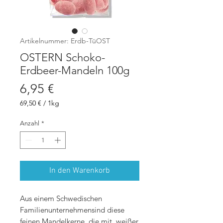
Artikelnummer: Erdb-TüOST
OSTERN Schoko-
Erdbeer-Mandeln 100g
Preis
6,95 €
69,50 €
/
1kg
69,50 €
pro
Anzahl
*
1
Kilogramm
In den Warenkorb
Aus einem Schwedischen
Familienunternehmensind diese
feinen Mandelkerne, die mit weißer