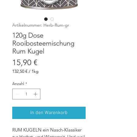
Artikelnummer: Herb-Rum-gr
120g Dose
Rooibosteemischung
Rum Kugel
Preis
15,90 €
132,50 €
/
1kg
132,50 €
pro
Anzahl
*
1
Kilogramm
In den Warenkorb
RUM KUGELN ein Nasch-Klassiker
zur Herbst- und Winterzeit. Und weil