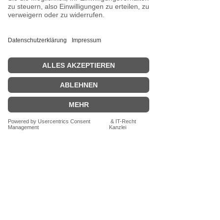
wir versandkostenfrei. Unter 29,00€
zuzüglich 6.90€ Versand
VERSANDKOSTENFREI
ab 29,00€.
Zahlungen per PAYPAL,
KREDITKARTE oder RECHNUNG
Schreibe uns eine Mail