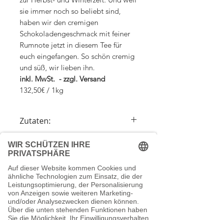
sie immer noch so beliebt sind,
haben wir den cremigen
Schokoladengeschmack mit feiner
Rumnote jetzt in diesem Tee für
euch eingefangen. So schön cremig
und süß, wir lieben ihn.
inkl. MwSt. - zzgl. Versand
132,50€ / 1kg
Zutaten:
Rotbuschtee, Kakaoschalen,
Zubereitung
Kakaobruch, Kokosraspeln, Aroma
1 gehäufter Teelöffel auf 300ml
Versandkosten
Kochendes Wasser
Ziehzeit 5 Minuten
Wir berechnen die Versandkosten nach
Ohne Koffein/Teein auch für Kinder
dem Bestellwert (Bruttowarenwert): Ab
geeignet
Schreib uns eine Mail
einem Bestellwert von 29,00 € liefern
Thermoskannen geeignet