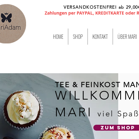
VERSANDKOSTENFREI ab 29,00
Zahlungen per PAYPAL, KREDITKARTE oder
HOME
SHOP
KONTAKT
ÜBER MARI
TEE & FEINKOST MA
WILLKOMM
MARI
viel Spa
ZUM SHOP