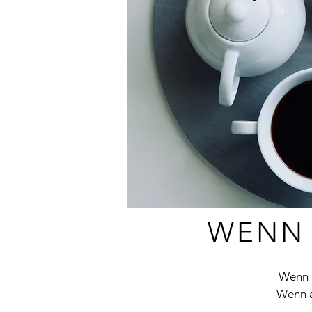
WENN 
Wenn m
Wenn a