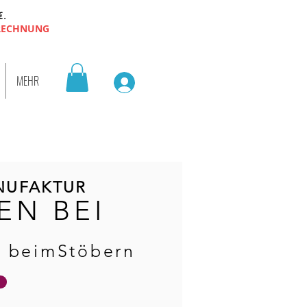
€.
 RECHNUNG
MEHR
NUFAKTUR
EN BEI
ß beimStöbern