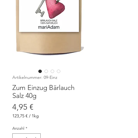
Artikelnummer: 09-Einz
Zum Einzug Bärlauch
Salz 40g
Preis
4,95 €
123,75 €
/
1kg
123,75 €
pro
Anzahl
*
1
Kilogramm