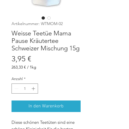
Artikelnummer: WTMOM-02
Weisse Teetüe Mama
Pause Kräutertee
Schweizer Mischung 15g
Preis
3,95 €
263,33 €
/
1kg
263,33 €
pro
Anzahl
*
1
Kilogramm
In den Warenkorb
Diese schönen Teetüten sind eine
schöne Kleinigkeit für die besten