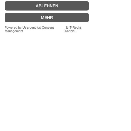
Druckverschluss wird die Tüte zum
zusätzlichen Aroma- und
Öffnungsschutz verschweißt)
Größe: B 85mm x H 145mm
VERSANDKOSTENFREI
ab 29,00€.
Zahlungen per PAYPAL,
KREDITKARTE oder RECHNUNG
Schreibe uns eine Mail