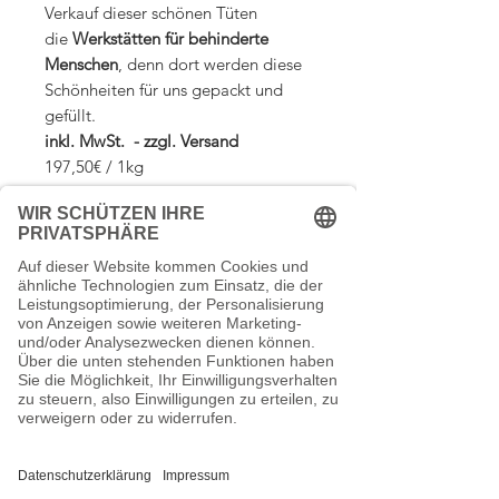
Verkauf dieser schönen Tüten
die
Werkstätten für behinderte
Menschen
, denn dort werden diese
Schönheiten für uns gepackt und
gefüllt.
inkl. MwSt. - zzgl. Versand
197,50€ / 1kg
Zutaten:
Apfelstücke (Apfel, Säuerungsmittel:
Versandkosten
Zitronensäure), Hibiskusblüten,
Weinbeeren, süße Brombeerblätter,
Wir berechnen die Versandkosten nach
NATÜRLICHES AROMA, Holunderbeeren,
Verpackungsinformation::
dem Bestellwert (Bruttowarenwert):
Drachenfruchtstücke (Drachenfrucht,
Bis 29,00 EUR Versandkosten 6,90 EUR
Reismehl) (1,5%), Rosenblütenblätter,
Lebensmittelzertifizierter weißer
Ab einem Bestellwert von 29,00 € liefern
Rhabarberstücke, pinke