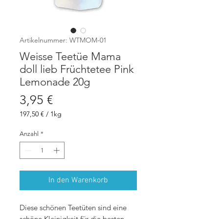
Artikelnummer: WTMOM-01
Weisse Teetüe Mama
doll lieb Früchtetee Pink
Lemonade 20g
Preis
3,95 €
197,50 €
/
1kg
197,50 €
pro
Anzahl
*
1
Kilogramm
In den Warenkorb
Diese schönen Teetüten sind eine
schöne Kleinigkeit für die besten