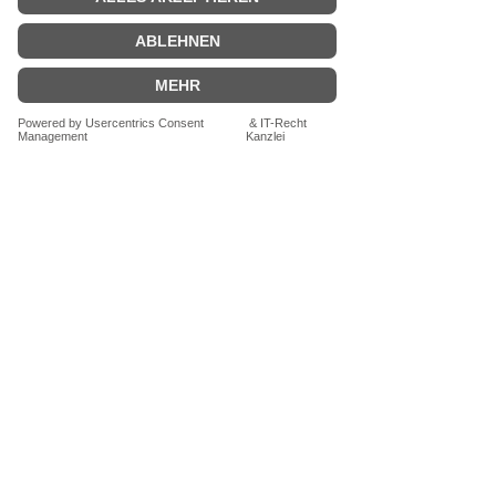
zusätzlichen Aroma- und
auch für Kinder geeignet
Öffnungsschutz verschweißt)
Tee immer mit kochend heißem Wasser
Große Tüte
: B 110mm x H 185mm
übergießen. Nur so erhälst Du ein
sicheres Lebensmittel.
VERSANDKOSTENFREI
ab 29,00€.
Zahlungen per PAYPAL,
KREDITKARTE oder RECHNUNG
Schreibe uns eine Mail