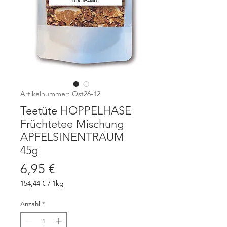
Artikelnummer: Ost26-12
Teetüte HOPPELHASE
Früchtetee Mischung
APFELSINENTRAUM
45g
Preis
6,95 €
154,44 €
/
1kg
154,44 €
pro
Anzahl
*
1
Kilogramm