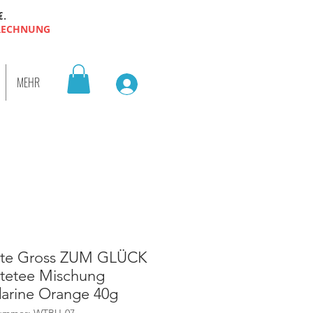
€.
 RECHNUNG
MEHR
üte Gross ZUM GLÜCK
tetee Mischung
arine Orange 40g
nummer: WTBU-07