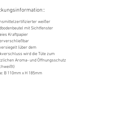
kungsinformation::
smittelzertifizierter weißer
dbodenbeutel mit Sichtfenster
eies Kraftpapier
erverschließbar
versiegelt (über dem
kverschluss wird die Tüte zum
tzlichen Aroma- und Öffnungsschutz
chweißt)
e: B 110mm x H 185mm