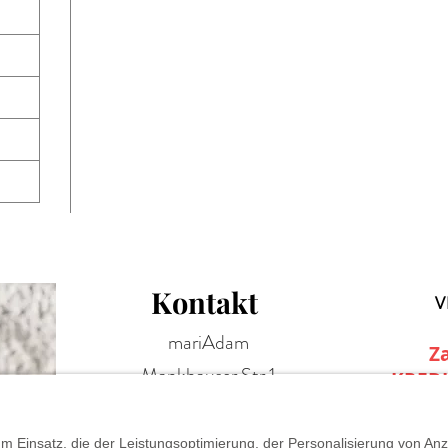
Kontakt
V
mariAdam
Z
Mankhauser Str.1
KRED
42699 Solingen
+49 (0)212 881 316 66