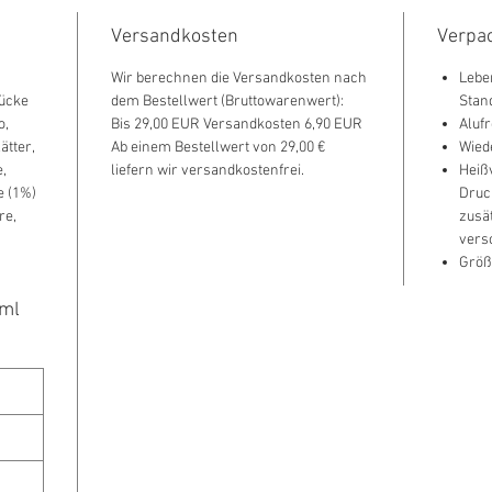
Versandkosten
Verpac
Wir berechnen die Versandkosten nach
Leben
tücke
dem Bestellwert (Bruttowarenwert):
Stan
o,
Bis 29,00 EUR Versandkosten 6,90 EUR
Alufr
ätter,
Ab einem Bestellwert von 29,00 €
Wied
,
liefern wir versandkostenfrei.
Heiß
e (1%)
Druc
re,
zusä
vers
Größ
0ml