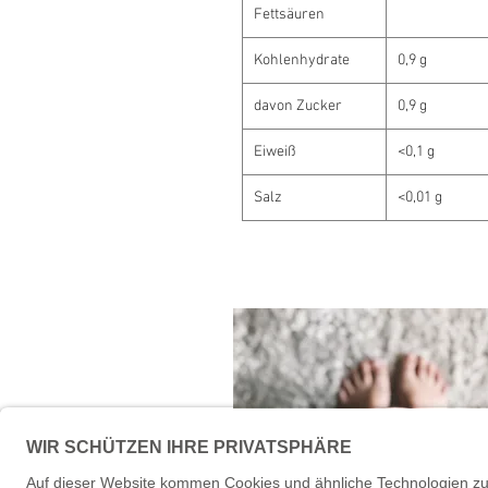
Fettsäuren
Kohlenhydrate
0,9 g
davon Zucker
0,9 g
Eiweiß
<0,1 g
Salz
<0,01 g