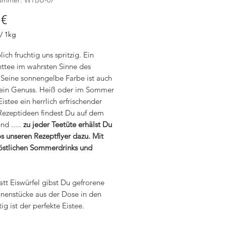
Preis
 €
/
1kg
ich fruchtig uns spritzig. Ein
httee im wahrsten Sinne des
mm
 Seine sonnengelbe Farbe ist auch
 ein Genuss. Heiß oder im Sommer
 Eistee ein herrlich erfrischender
Rezeptideen findest Du auf dem
nd .....
zu jeder Teetüte erhälst Du
s unseren Rezeptflyer dazu. Mit
köstlichen Sommerdrinks und
att Eiswürfel gibst Du gefrorene
nenstücke aus der Dose in den
tig ist der perfekte Eistee.