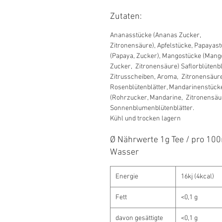
Zutaten:
Ananasstücke (Ananas Zucker,
Zitronensäure), Apfelstücke, Papayas
(Papaya, Zucker), Mangostücke (Mang
Zucker, Zitronensäure) Saflorblütenbl
Zitrusscheiben, Aroma, Zitronensäure
Rosenblütenblätter, Mandarinenstück
(Rohrzucker, Mandarine, Zitronensäu
Sonnenblumenblütenblätter.
Kühl und trocken lagern
Ø Nährwerte 1g Tee / pro 10
Wasser
Energie
16kj (4kcal)
Fett
<0,1 g
davon gesättigte
<0,1 g