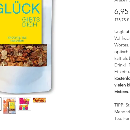
6,95
173,75 €
173,75 €
pro
Unglaubl
1
Vollfruc
Kilogra
Wortes.
optisch
kalt als
Drink! 
Etikett u
kostenlo
vielen 
Eistees.
TIPP: St
Mandari
Tee. Fer