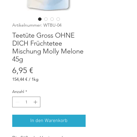
Artikelnummer: WTBU-04
Teetüte Gross OHNE
DICH Früchtetee
Mischung Molly Melone
45g
Preis
6,95 €
154,44 €
/
1kg
154,44 €
pro
Anzahl
*
1
Kilogramm
In den Warenkorb