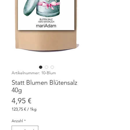
Artikelnummer: 10-Blum
Statt Blumen Blütensalz
40g
Preis
4,95 €
123,75 €
/
1kg
123,75 €
pro
Anzahl
*
1
Kilogramm