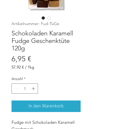
Artikelnummer: Fud-TüGe
Schokoladen Karamell
Fudge Geschenktüte
120g
Preis
6,95 €
57,92 €
/
1kg
57,92 €
pro
Anzahl
*
1
Kilogramm
In den Warenkorb
Fudge mit Schokoladen Karamell
Geschmack