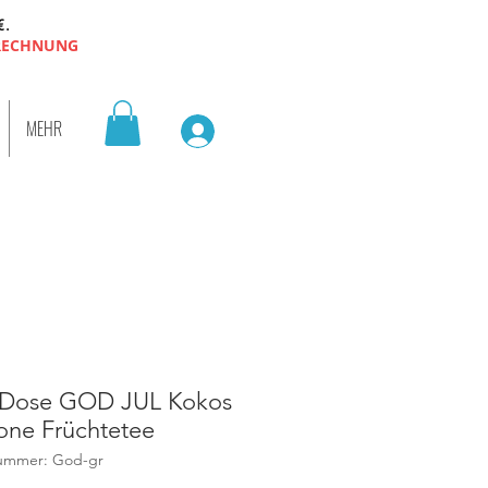
€.
 RECHNUNG
MEHR
 Dose GOD JUL Kokos
one Früchtetee
nummer: God-gr