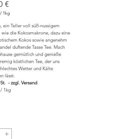
Preis
0 €
/
1kg
, ein Teller voll süß-nussigem
 wie die Kokosmakrone, dazu eine
mm
otischem Kokos sowie angenehm
andel duftende Tasse Tee. Mach
Zuhause gemütlich und genieße
remig köstlichen Tee, der uns
chlechtes Wetter und Kälte
n lässt.
St. - zzgl. Versand
 / 1kg