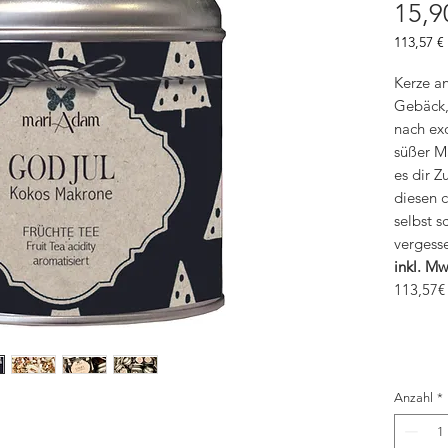
15,9
113,57 €
113,57 €
pro
Kerze an
1
Gebäck,
Kilogra
nach ex
süßer M
es dir 
diesen c
selbst s
vergesse
inkl. Mw
113,57€
Anzahl
*