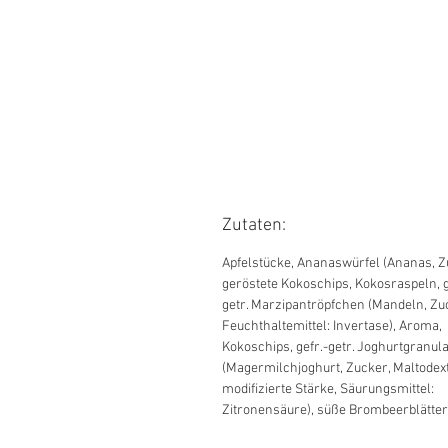
Zutaten:
Apfelstücke, Ananaswürfel (Ananas, Z
geröstete Kokoschips, Kokosraspeln, g
getr. Marzipantröpfchen (Mandeln, Zu
Feuchthaltemittel: Invertase), Aroma,
Kokoschips, gefr.-getr. Joghurtgranula
(Magermilchjoghurt, Zucker, Maltodext
modifizierte Stärke, Säurungsmittel:
Zitronensäure), süße Brombeerblätter