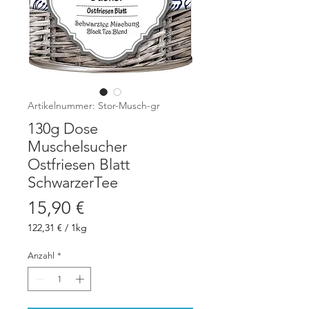
Artikelnummer: Stor-Musch-gr
130g Dose
Muschelsucher
Ostfriesen Blatt
SchwarzerTee
Preis
15,90 €
122,31 €
/
1kg
122,31 €
pro
Anzahl
*
1
Kilogramm