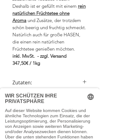
Deshalb ist er gefüllt mit einem
rein
natürlichen Früchtetee ohne
Aroma
und Zusätze, der trotzdem
schön beerig und fruchtig schmeckt.
Natürlich auch für große HASEN,
die einen rein natürlichen
Früchtetee genießen möchten.
inkl. MwSt. - zzgl. Versand
347,50€ / 1kg
Zutaten:
Apfelstücke, Hibiskusblüten,
Zubereitung
Holunderbeeren, Sauerkirschstücke,
Himbeeren, Erdbeerstücke OHNE
1 gehäufter Teelöffel auf 300ml
AROMA
Versandkosten
Kochendes Wasser
Ziehzeit 8 Minuten
Wir berechnen die Versandkosten nach
Ohne Koffein/Teein auch für Kinder
dem Bestellwert (Bruttowarenwert): Ab
geeignet