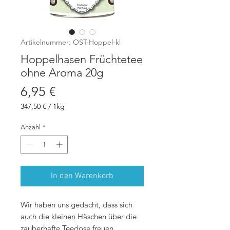
Artikelnummer: OST-Hoppel-kl
Hoppelhasen Früchtetee
ohne Aroma 20g
Preis
6,95 €
347,50 €
/
1kg
347,50 €
pro
Anzahl
*
1
Kilogramm
In den Warenkorb
Wir haben uns gedacht, dass sich
auch die kleinen Häschen über die
zauberhafte Teedose freuen.