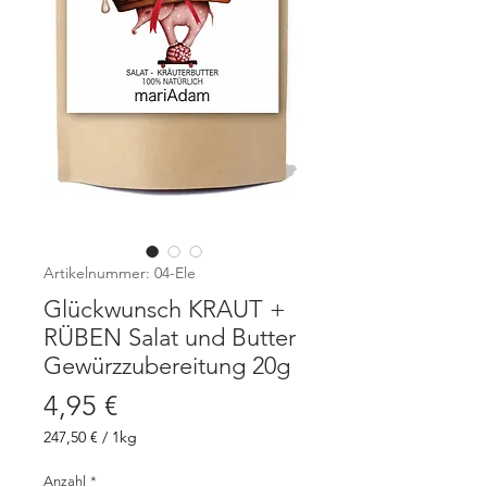
Artikelnummer: 04-Ele
Glückwunsch KRAUT +
RÜBEN Salat und Butter
Gewürzzubereitung 20g
Preis
4,95 €
247,50 €
/
1kg
247,50 €
pro
Anzahl
*