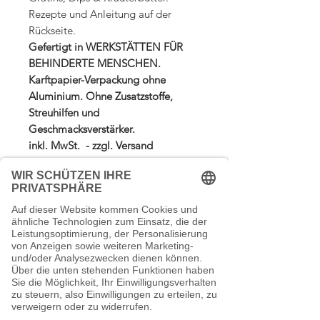
Rezepte und Anleitung auf der
Rückseite.
Gefertigt in WERKSTÄTTEN FÜR
BEHINDERTE MENSCHEN.
Karftpapier-Verpackung ohne
Aluminium. Ohne Zusatzstoffe,
Streuhilfen und
Geschmacksverstärker.
inkl. MwSt. - zzgl. Versand
247,50€ / 1kg
Zutaten:
Petersilie, Meersalz, Zwiebeln.
Versandkosten
Knoblauch, Dillspitzen, Schnittlauch,
Sonnenblumenblüten, Liebstöckel.
Wir
Wir berechnen die Versandkosten nach
verzichten konsequent auf alle Zusätze
durchschnittliche Nährwerte