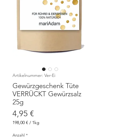
Artikelnummer: Ver-Ei
Gewürzgeschenk Tüte
VERRÜCKT Gewürzsalz
25g
Preis
4,95 €
198,00 €
/
1kg
198,00 €
pro
Anzahl
*
1