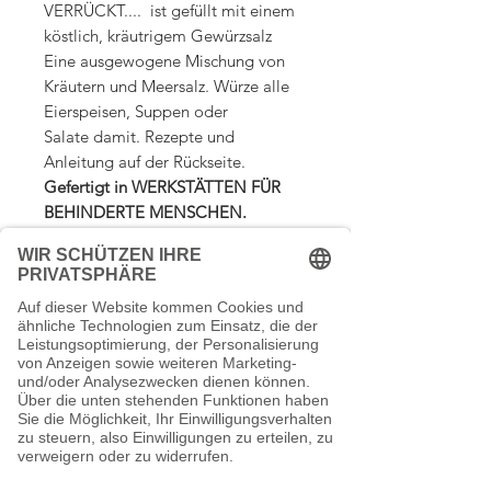
VERRÜCKT.... ist gefüllt mit einem
köstlich, kräutrigem Gewürzsalz
Eine ausgewogene Mischung von
Kräutern und Meersalz. Würze alle
Eierspeisen, Suppen oder
Salate damit. Rezepte und
Anleitung auf der Rückseite.
Gefertigt in WERKSTÄTTEN FÜR
BEHINDERTE MENSCHEN.
Karftpapier-Verpackung ohne
Aluminium.
Ohne Zusatzstoffe,
Streuhilfen und
Geschmacksverstärker.
inkl. MwSt. - zzgl. Versand
198,00€ / 1kg
Zutaten
Meersalz (60%), Knoblauch, Petersilie,