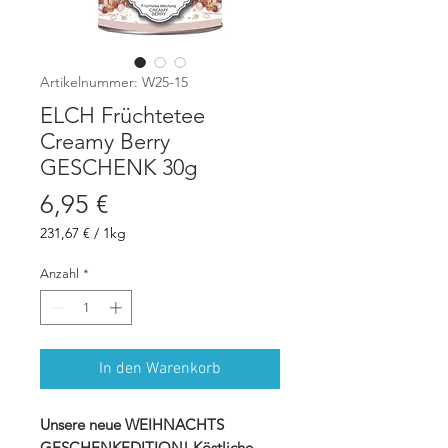
Artikelnummer: W25-15
ELCH Früchtetee
Creamy Berry
GESCHENK 30g
Preis
6,95 €
231,67 €
/
1kg
231,67 €
pro
Anzahl
*
1
Kilogramm
In den Warenkorb
Unsere neue WEIHNACHTS
GESCHENKEDITION! Köstliche