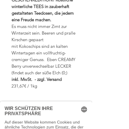
winterliche TEES in zauberhaft
gestalteten Teedosen, die jedem
eine Freude machen.
Es muss nicht immer Zimt zur
Winterzeit sein. Beeren und pralle
Kirschen gepaart
mit Kokoschips sind an kalten
Wintertagen ein vollfruchtig-
cremiger Genuss. Eben CREAMY
Berry unverwechselbar LECKER
(findet auch der süße Elch (0;)
inkl. MwSt. - zzgl. Versand
231,67€ / 1kg
Zutaten:
Apfelstücke, Sultanas, Hibiskusblüten,
Versandkosten
Fliederbeeren, Kokoschips, gefr.-getr.
Bananenstücke, Aroma, Rosenblüten,