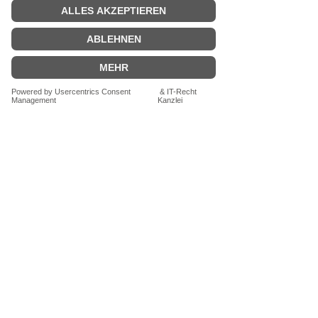
VERSANDKOSTENFREI
ab 29,00€.
Zahlungen per PAYPAL,
KREDITKARTE oder RECHNUNG
Schreibe uns eine Mail
Vertrag widerrufen
mariAdam
Mankhauser Str.1
42699 Solingen
info@mariadam.de