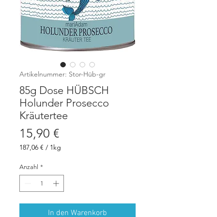
Artikelnummer: Stor-Hüb-gr
85g Dose HÜBSCH
Holunder Prosecco
Kräutertee
Preis
15,90 €
187,06 €
/
1kg
187,06 €
pro
Anzahl
*
1
Kilogramm
In den Warenkorb