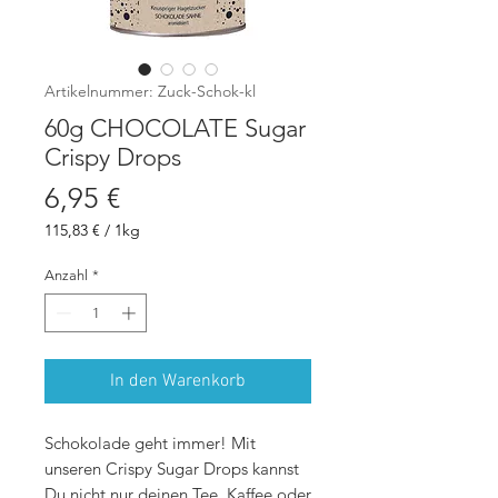
Artikelnummer: Zuck-Schok-kl
60g CHOCOLATE Sugar
Crispy Drops
Preis
6,95 €
115,83 €
/
1kg
115,83 €
pro
Anzahl
*
1
Kilogramm
In den Warenkorb
Schokolade geht immer! Mit
unseren Crispy Sugar Drops kannst
Du nicht nur deinen Tee, Kaffee oder