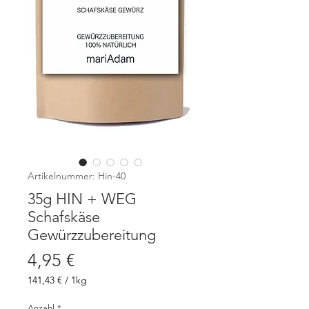
Artikelnummer: Hin-40
35g HIN + WEG
Schafskäse
Gewürzzubereitung
Preis
4,95 €
141,43 €
/
1kg
141,43 €
pro
Anzahl
*