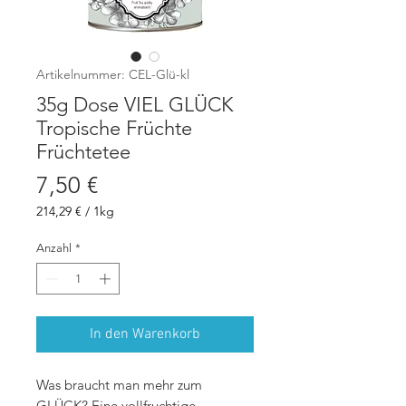
Artikelnummer: CEL-Glü-kl
35g Dose VIEL GLÜCK
Tropische Früchte
Früchtetee
Preis
7,50 €
214,29 €
/
1kg
214,29 €
pro
Anzahl
*
1
Kilogramm
In den Warenkorb
Was braucht man mehr zum
GLÜCK? Eine vollfruchtige