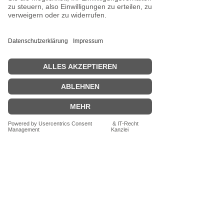
Ab einem Bestellwert von 29,00 € liefern
wir versandkostenfrei.
VERSANDKOSTENFREI
ab 29,00€.
Zahlungen per PAYPAL,
KREDITKARTE oder RECHNUNG
Schreibe uns eine Mail