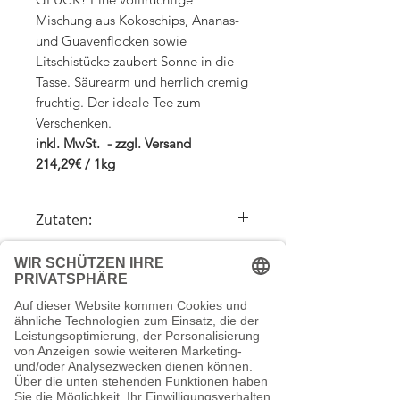
Mischung aus Kokoschips, Ananas-
und Guavenflocken sowie
Litschistücke zaubert Sonne in die
Tasse. Säurearm und herrlich cremig
fruchtig. Der ideale Tee zum
Verschenken.
inkl. MwSt. - zzgl. Versand
214,29€ / 1kg
Zutaten:
Ananaswürfel (Ananas, Zucker),
Zubereitung
Apfelstücke, Kokoschips, gesäuerte
Apfelstücke (Apfel, Säuerungsmittel:
1 gehäufter Teelöffel auf 300ml
Citronensäure), Aroma, Ananasflocken,
Versandkosten
Kochendes Wasser
Guavenflocken, gefr.-getr. Litschistücke
Ziehzeit 8 Minuten
(Litschi, Zucker, Säuerungsmittel:
Wir berechnen die Versandkosten nach
Ohne Koffein/Teein auch für Kinder
Citronensäure).
dem Bestellwert (Bruttowarenwert):
geeignet
Schreib uns eine Mail
Bis 29,00 EUR Versandkosten 6,90 EUR