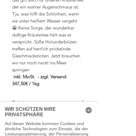
der ein wahrer Augenschmaus ist.
Tja, was hilft die Schönheit, wenn
sie unter heißem Wasser vergeht
😀 Keine Sorge, der wunderbar
duftige Kräutertee hält was er
verspricht. Süße Holunderblüten
treffen auf herrlich prickelnde
Geschmacksnoten. Jetzt brauchen
wir nur noch nackt ins Meer
springen
inkl. MwSt. - zzgl. Versand
347,50€ / 1kg
Zutaten:
Apfelstücke, Eukalyptusblätter,
Zubereitung
Korinthen, Zitronengras,
Brombeerblätter, Melissenblätter,
1 gehäufter Teelöffel auf 300ml
griechischer Bergtee, natürliches