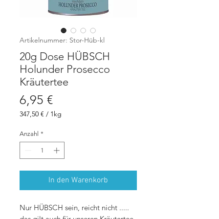
Artikelnummer: Stor-Hüb-kl
20g Dose HÜBSCH
Holunder Prosecco
Kräutertee
Preis
6,95 €
347,50 €
/
1kg
347,50 €
pro
Anzahl
*
1
Kilogramm
In den Warenkorb
Nur HÜBSCH sein, reicht nicht .....
das gilt auch für unseren Kräutertee,