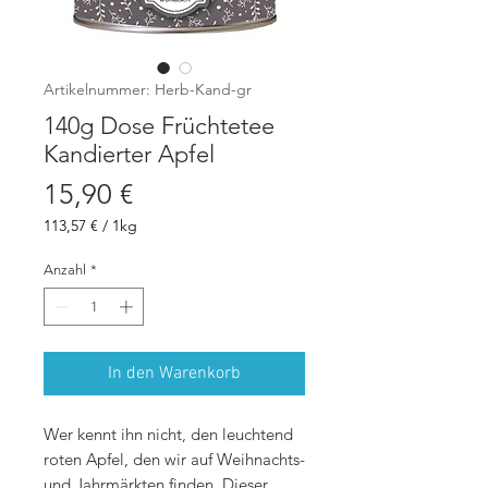
Artikelnummer: Herb-Kand-gr
140g Dose Früchtetee
Kandierter Apfel
Preis
15,90 €
113,57 €
/
1kg
113,57 €
pro
Anzahl
*
1
Kilogramm
In den Warenkorb
Wer kennt ihn nicht, den leuchtend
roten Apfel, den wir auf Weihnachts-
und Jahrmärkten finden. Dieser