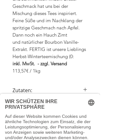
Geschmack hat uns bei der
Mischung dieses Tees inspiriert.
Feine Süße und im Nachklang der
spritzige Geschmach nach Apfel.
Dann noch ein Hauch Zimt
und natürlicher Bourbon Vanille-
Extrakt. FERTIG ist unsere Lieblings
Herbst-Winterteemischung (0:
inkl. MwSt. - zzgl. Versand
113,57€ / 1kg
Zutaten:
Apfelstücke (60 %), Hibiskusblüten,
Zubereitung
Hagebuttenschalen, Weinbeeren,
Aroma, Zimt, extrahierte Vanillestücke.
1 gehäufter Teelöffel auf 300ml
Versandkosten
Kochendes Wasser
Ziehzeit 8 Minuten
Wir berechnen die Versandkosten nach
Ohne Koffein/Teein auch für Kinder