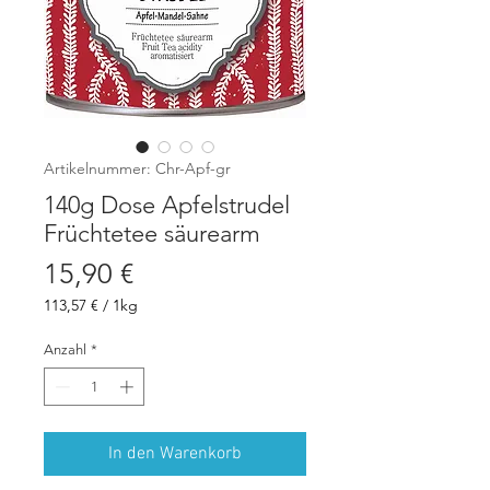
Artikelnummer: Chr-Apf-gr
140g Dose Apfelstrudel
Früchtetee säurearm
Preis
15,90 €
113,57 €
/
1kg
113,57 €
pro
Anzahl
*
1
Kilogramm
In den Warenkorb