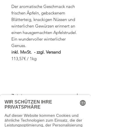
Der aromatische Geschmack nach
frischen Äpfeln, gebackenem
Blätterteig, knackigen Nüssen und
winterlichen Gewürzen erinnert an
einen hausgemachten Apfelstrudel.
Ein wundervoller winterlicher
Genuss.
inkl. MwSt. - zzgl. Versand
113,57€ / 1kg
Zutaten:
Apfelstücke, Apfelwürfel, Weinbeeren,
Zubereitung:
Aroma, Zichorienwurzel geröstet, Zimtri
nde(4%),
Mandelflakes
, Vanillestücke.
1 TL gehäufter Teelöffel auf 300ml