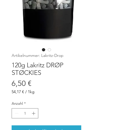
Artikelnummer: Lakritz-Drop
120g Lakritz DRØP
STØCKIES
Preis
6,50 €
54,17 €
/
1kg
54,17 €
pro
Anzahl
*
1
Kilogramm