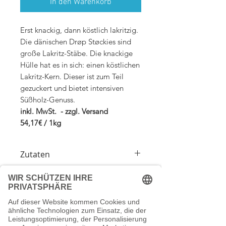
In den Warenkorb
Erst knackig, dann köstlich lakritzig.
Die dänischen Drøp Støckies sind
große Lakritz-Stäbe. Die knackige
Hülle hat es in sich: einen köstlichen
Lakritz-Kern. Dieser ist zum Teil
gezuckert und bietet intensiven
Süßholz-Genuss.
inkl. MwSt. - zzgl. Versand
54,17€ / 1kg
Zutaten
Sirup, Zucker,
Weizenmehl
, Glukose-
Durchschnittlicher Nährwert
Fruchtzuckersirup, modifizierte
je 10
Kartoffelstärke, Süßholzwurzelextrakt,
pflanzliches Fett ganz gehärtet
Energie
:
(Palmkern, Kokos), Emulgator (Mono-
Versandkosten
1506kJ/360kcal