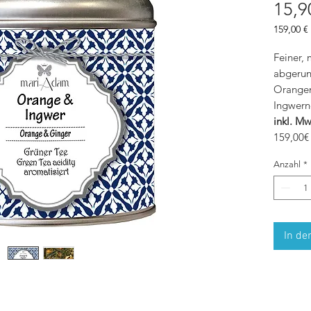
15,9
159,00 €
159,00 €
pro
Feiner,
1
abgerun
Kilogra
Orangen
Ingwern
inkl. Mw
159,00€
Anzahl
*
In de