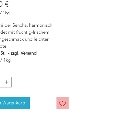
Preis
0 €
/
1kg
 milder Sencha, harmonisch
det mit fruchtig-frischem
mm
geschmack und leichter
ote.
St. - zzgl. Versand
 / 1kg
n Warenkorb