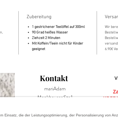
Zubereitung
Versa
1 gestrichener Teelöffel auf 300ml
Wir ber
n,
90 Grad heißes Wasser
Bestellw
Ziehzeit 2 Minuten
Bestellw
Mit Koffein/Teein nicht für Kinder
versandk
geeignet
6.90€ V
Kontakt
V
mariAdam
Z
Mankhauser Str.1
KRED
42699 Solingen
+49 (0)212 881 316 66