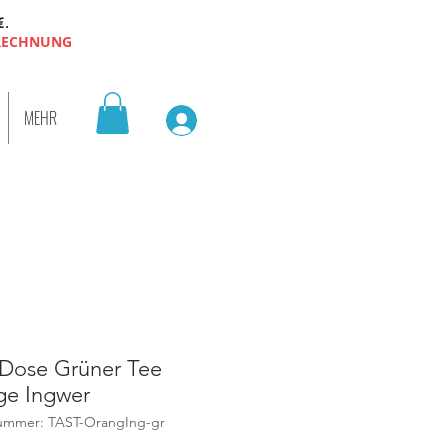
€.
 RECHNUNG
MEHR
Dose Grüner Tee
ge Ingwer
nummer: TAST-OrangIng-gr